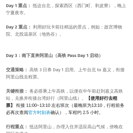
Day 1 重点：
抵达台北，探索西区（西门町、剥皮寮），晚上
宁夏夜市。
Day 2 重点：
利用好玩卡前往稍远的景点，例如：故宫博物
院、北投温泉区（地热谷）。
Day 3：南下直奔阿里山（高铁 Pass Day 1 启动）
交通策略：
高铁 3 日券 Day 1 启用。上午台北 to 嘉义，衔接
阿里山线去程票。
关键衔接：
务必搭乘上午高铁，以便在中午前赶到嘉义高铁
站，兑换并衔接台湾好行（阿里山线）。
【使用好行去程
票】
衔接 11:00~13:10 左右班次（最晚班为13:10，行程前务
必再次查阅
官方时刻表
确认），车程约 2.5 小时。
行程重点：
抵达阿里山，办理入住并适应高山气候，傍晚在